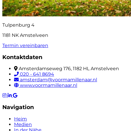
Tulpenburg 4
1181 NK Amstelveen
Termin vereinbaren
Kontaktdaten
Amsterdamseweg 176, 1182 HL Amstelveen
020 - 641 8694
amsterdam@voormamillenaar.nl
www.voormamillenaar.nl
Navigation
Heim
Medien
In der Nähe