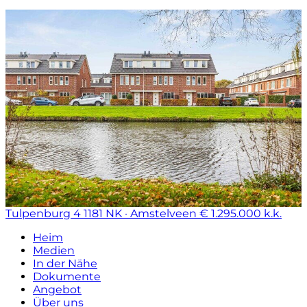
Tulpenburg 4
1181 NK · Amstelveen
€ 1.295.000 k.k.
Heim
Medien
In der Nähe
Dokumente
Angebot
Über uns