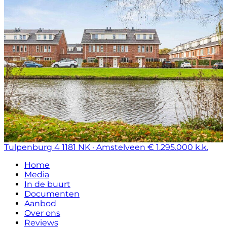
Tulpenburg 4
1181 NK · Amstelveen
€ 1.295.000 k.k.
Home
Media
In de buurt
Documenten
Aanbod
Over ons
Reviews