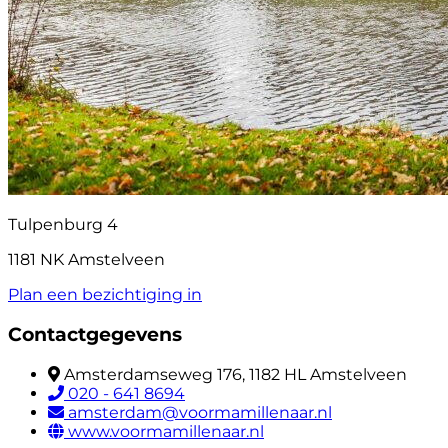
Tulpenburg 4
1181 NK Amstelveen
Plan een bezichtiging in
Contactgegevens
Amsterdamseweg 176, 1182 HL Amstelveen
020 - 641 8694
amsterdam@voormamillenaar.nl
www.voormamillenaar.nl